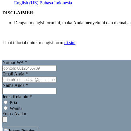
English (US)
Bahasa Indonesia
DISCLAIMER
:
Dengan mengisi form ini, maka Anda menyetujui dan memaha
Lihat tutorial untuk mengisi form
di sini
.
Nomor WA
*
Email Anda
*
Nama Anda
*
Jenis Kelamin
*
Pria
Wanita
Foto / Avatar