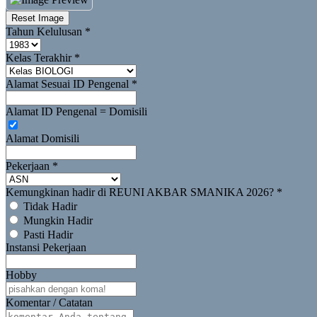
Reset Image
Tahun Kelulusan
*
Kelas Terakhir
*
Alamat Sesuai ID Pengenal
*
Alamat ID Pengenal = Domisili
Alamat Domisili
Pekerjaan
*
Kemungkinan hadir di REUNI AKBAR SMANIKA 2026?
*
Tidak Hadir
Mungkin Hadir
Pasti Hadir
Instansi Pekerjaan
Hobby
Komentar / Catatan